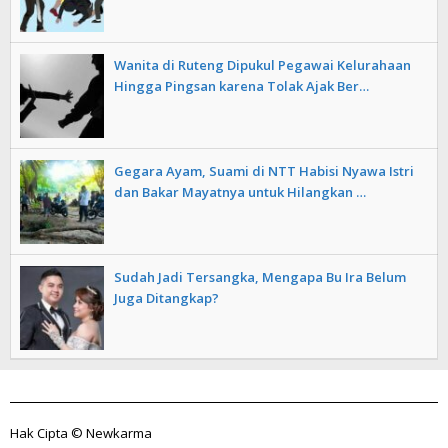
Wanita di Ruteng Dipukul Pegawai Kelurahaan
Hingga Pingsan karena Tolak Ajak Ber…
Gegara Ayam, Suami di NTT Habisi Nyawa Istri
dan Bakar Mayatnya untuk Hilangkan …
Sudah Jadi Tersangka, Mengapa Bu Ira Belum
Juga Ditangkap?
Hak Cipta © Newkarma