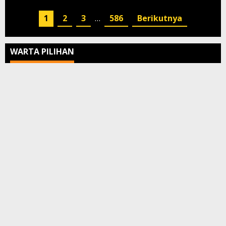
1
2
3
…
586
Berikutnya
WARTA PILIHAN