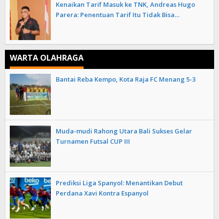
Kenaikan Tarif Masuk ke TNK, Andreas Hugo
Parera: Penentuan Tarif Itu Tidak Bisa…
WARTA OLAHRAGA
Bantai Reba Kempo, Kota Raja FC Menang 5-3
Muda-mudi Rahong Utara Bali Sukses Gelar
Turnamen Futsal CUP III
Prediksi Liga Spanyol: Menantikan Debut
Perdana Xavi Kontra Espanyol