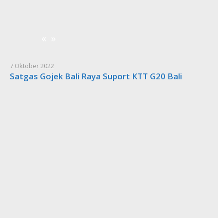
«
»
7 Oktober 2022
Satgas Gojek Bali Raya Suport KTT G20 Bali