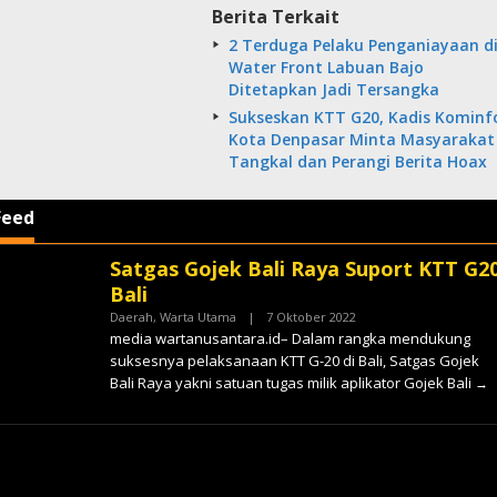
Berita Terkait
2 Terduga Pelaku Penganiayaan d
Water Front Labuan Bajo
Ditetapkan Jadi Tersangka
Sukseskan KTT G20, Kadis Kominf
Kota Denpasar Minta Masyarakat
Tangkal dan Perangi Berita Hoax
Feed
Satgas Gojek Bali Raya Suport KTT G2
tara
Bali
Oleh
Daerah
,
Warta Utama
|
7 Oktober 2022
✓
media wartanusantara.id– Dalam rangka mendukung
suksesnya pelaksanaan KTT G-20 di Bali, Satgas Gojek
Bali Raya yakni satuan tugas milik aplikator Gojek Bali