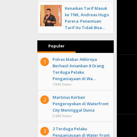
Kenaikan Tarif Masuk
ke TNK, Andreas Hugo
Parera: Penentuan
Tarif Itu Tidak Bisa…
Populer
Polres Mabar Akhirnya
1
Berhasil Amankan 8 Orang
Terduga Pelaku
Penganiayaan di Wa…
7.843 Views
Martinus Korban
2
Pengeroyokan di Waterfront
City Meninggal Dunia
2.645 Views
2 Terduga Pelaku
3
Penganiayaan di Water Front