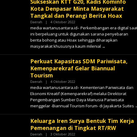
Sukseskan KTT G20, Kadis Kominfo
Kota Denpasar Minta Masyarakat
Tangkal dan Perangi Berita Hoax
Oleh
Daerah
|
4 Oktober 2022
✓
media wartanusantara.id– Perkembangan era digital saa
ini berpeluang untuk digunakan sarana penyebaran
berita bohong atau Hoax sehingga diharapkan
masyarakat khususnya kaum milenial
Perkuat Kapasitas SDM Pariwisata,
Kemenparekraf Gelar Biannual
Tourism
Oleh
Daerah
|
4 Oktober 2022
✓
media wartanusantara.id– Kementerian Pariwisata dan
Ekonomi Kreatif (Kemenparekraf) melalui Direktorat
Pengembangan Sumber Daya Manusia Pariwisata
menggelar -Biannual Tourism Forum- di Jayakarta Suites
Keluarga Iren Surya Bentuk Tim Kerja
Pemenangan di Tingkat RT/RW
Oleh
Daerah
|
3 Oktober 2022