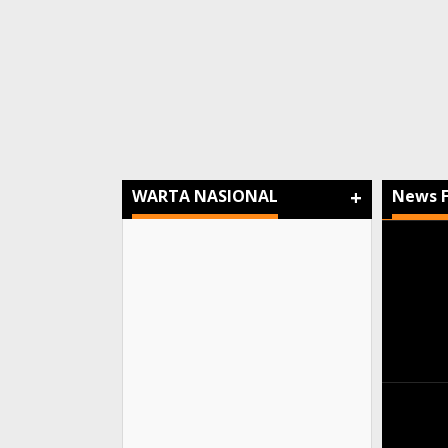
+
WARTA NASIONAL
News 
Warta
Nusan