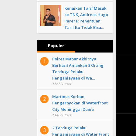
Kenaikan Tarif Masuk
ke TNK, Andreas Hugo
Parera: Penentuan
Tarif Itu Tidak Bisa…
Populer
Polres Mabar Akhirnya
1
Berhasil Amankan 8 Orang
Terduga Pelaku
Penganiayaan di Wa…
7.843 Views
Martinus Korban
2
Pengeroyokan di Waterfront
City Meninggal Dunia
2.645 Views
2 Terduga Pelaku
3
Penganiayaan di Water Front