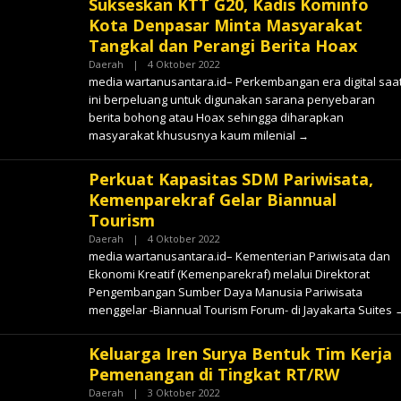
Sukseskan KTT G20, Kadis Kominfo
Kota Denpasar Minta Masyarakat
Tangkal dan Perangi Berita Hoax
Oleh
Daerah
|
4 Oktober 2022
✓
media wartanusantara.id– Perkembangan era digital saa
ini berpeluang untuk digunakan sarana penyebaran
berita bohong atau Hoax sehingga diharapkan
masyarakat khususnya kaum milenial
Perkuat Kapasitas SDM Pariwisata,
Kemenparekraf Gelar Biannual
Tourism
Oleh
Daerah
|
4 Oktober 2022
✓
media wartanusantara.id– Kementerian Pariwisata dan
Ekonomi Kreatif (Kemenparekraf) melalui Direktorat
Pengembangan Sumber Daya Manusia Pariwisata
menggelar -Biannual Tourism Forum- di Jayakarta Suites
Keluarga Iren Surya Bentuk Tim Kerja
Pemenangan di Tingkat RT/RW
Oleh
Daerah
|
3 Oktober 2022