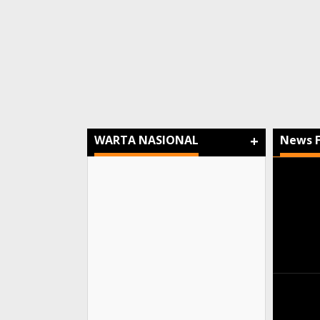
+
WARTA NASIONAL
News 
Warta
Nusan