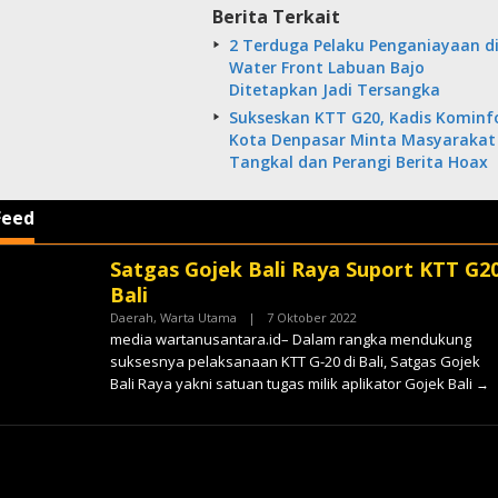
Berita Terkait
2 Terduga Pelaku Penganiayaan d
Water Front Labuan Bajo
Ditetapkan Jadi Tersangka
Sukseskan KTT G20, Kadis Kominf
Kota Denpasar Minta Masyarakat
Tangkal dan Perangi Berita Hoax
Feed
Satgas Gojek Bali Raya Suport KTT G2
tara
Bali
Oleh
Daerah
,
Warta Utama
|
7 Oktober 2022
✓
media wartanusantara.id– Dalam rangka mendukung
suksesnya pelaksanaan KTT G-20 di Bali, Satgas Gojek
Bali Raya yakni satuan tugas milik aplikator Gojek Bali