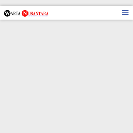
Lewati
ke
konten