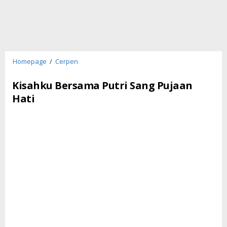
Kisahku
Homepage
/
Cerpen
Bersama
Putri
Kisahku Bersama Putri Sang Pujaan
Sang
Hati
Pujaan
Hati