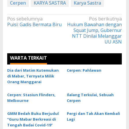
Cerpen
KARYA SASTRA
Karya Sastra
Navigasi
Pos sebelumnya
Pos berikutnya
Puisi: Gadis Bermata Biru
Hukum Bawahan dengan
pos
Squat Jump, Gubernur
NTT Dinilai Melanggar
UU ASN
WARTA TERKAIT
Dia dari Matim Kutemukan
Cerpen: Pahlawan
di Mabar, Ternyata Milik
Orang Manggarai
Cerpen: Stasiun Flinders,
Ilalang Terkulai, Sebuah
Melbourne
Cerpen
GMM Bedah Buku Berjudul
Pergi dan Tak Akan Kembali
“Guru Mabar Berkreasi di
Lagi
Tengah Badai Covid-19”