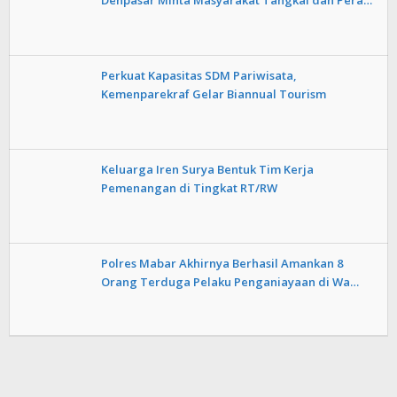
Denpasar Minta Masyarakat Tangkal dan Pera…
Perkuat Kapasitas SDM Pariwisata,
Kemenparekraf Gelar Biannual Tourism
Keluarga Iren Surya Bentuk Tim Kerja
Pemenangan di Tingkat RT/RW
Polres Mabar Akhirnya Berhasil Amankan 8
Orang Terduga Pelaku Penganiayaan di Wa…