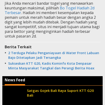
Jika Anda mencari bandar togel yang menawarkan
keuntungan maksimal, pilihlah
Bo Togel Hadiah 2d
Terbesar
. Hadiah ini memberi kesempatan kepada
pemain untuk meraih hadiah besar dengan angka 2
digit yang lebih mudah ditebak. Dengan hadiah yang
sangat kompetitif, situs ini menjadi tujuan utama bagi
para bettor yang menginginkan hadiah terbesar
untuk pasaran 2d.
Berita Terkait
2 Terduga Pelaku Penganiayaan di Water Front Labuan
Bajo Ditetapkan Jadi Tersangka
Sukseskan KTT G20, Kadis Kominfo Kota Denpasar
Minta Masyarakat Tangkal dan Perangi Berita Hoax
News Feed
Warta
Satgas Gojek Bali Raya Suport KTT G20
Nusantara
Bali