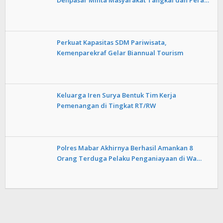
Denpasar Minta Masyarakat Tangkal dan Pera…
Perkuat Kapasitas SDM Pariwisata,
Kemenparekraf Gelar Biannual Tourism
Keluarga Iren Surya Bentuk Tim Kerja
Pemenangan di Tingkat RT/RW
Polres Mabar Akhirnya Berhasil Amankan 8
Orang Terduga Pelaku Penganiayaan di Wa…