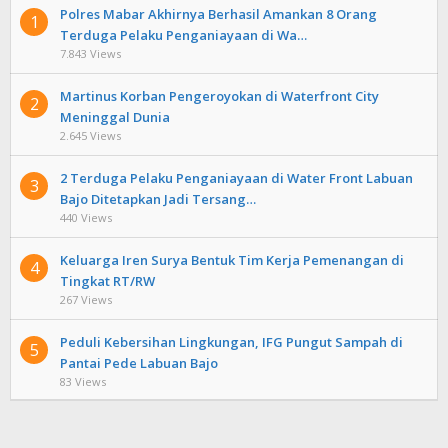
Polres Mabar Akhirnya Berhasil Amankan 8 Orang
1
Terduga Pelaku Penganiayaan di Wa…
7.843 Views
Martinus Korban Pengeroyokan di Waterfront City
2
Meninggal Dunia
2.645 Views
2 Terduga Pelaku Penganiayaan di Water Front Labuan
3
Bajo Ditetapkan Jadi Tersang…
440 Views
Keluarga Iren Surya Bentuk Tim Kerja Pemenangan di
4
Tingkat RT/RW
267 Views
Peduli Kebersihan Lingkungan, IFG Pungut Sampah di
5
Pantai Pede Labuan Bajo
83 Views