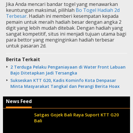
Jika Anda mencari bandar togel yang menawarkan
keuntungan maksimal, pilihlah
Bo Togel Hadiah 2d
Terbesar
. Hadiah ini memberi kesempatan kepada
pemain untuk meraih hadiah besar dengan angka 2
digit yang lebih mudah ditebak. Dengan hadiah yang
sangat kompetitif, situs ini menjadi tujuan utama bagi
para bettor yang menginginkan hadiah terbesar
untuk pasaran 2d.
Berita Terkait
2 Terduga Pelaku Penganiayaan di Water Front Labuan
Bajo Ditetapkan Jadi Tersangka
Sukseskan KTT G20, Kadis Kominfo Kota Denpasar
Minta Masyarakat Tangkal dan Perangi Berita Hoax
News Feed
Warta
Satgas Gojek Bali Raya Suport KTT G20
Nusantara
Bali