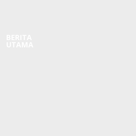
BERITA
UTAMA