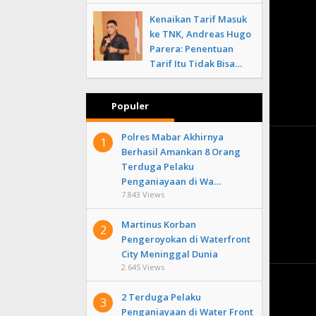
Kenaikan Tarif Masuk
ke TNK, Andreas Hugo
Parera: Penentuan
Tarif Itu Tidak Bisa…
Populer
Polres Mabar Akhirnya
1
Berhasil Amankan 8 Orang
Terduga Pelaku
Penganiayaan di Wa…
7.843 Views
Martinus Korban
2
Pengeroyokan di Waterfront
City Meninggal Dunia
2.645 Views
2 Terduga Pelaku
3
Penganiayaan di Water Front