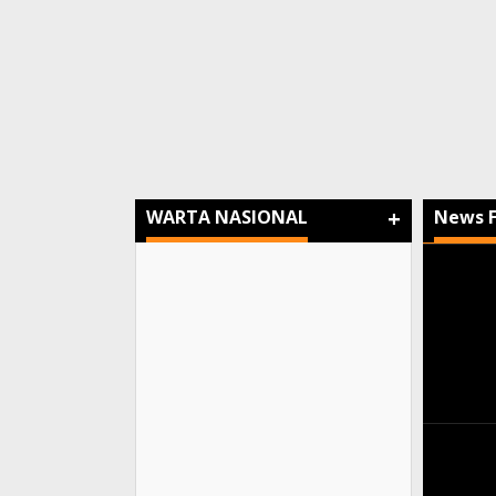
+
WARTA NASIONAL
News 
Warta
Nusan