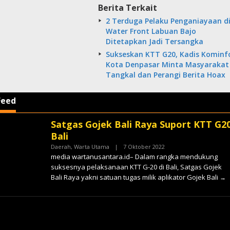
Berita Terkait
2 Terduga Pelaku Penganiayaan d
Water Front Labuan Bajo
Ditetapkan Jadi Tersangka
Sukseskan KTT G20, Kadis Kominf
Kota Denpasar Minta Masyarakat
Tangkal dan Perangi Berita Hoax
Feed
Satgas Gojek Bali Raya Suport KTT G2
tara
Bali
Oleh
Daerah
,
Warta Utama
|
7 Oktober 2022
✓
media wartanusantara.id– Dalam rangka mendukung
suksesnya pelaksanaan KTT G-20 di Bali, Satgas Gojek
Bali Raya yakni satuan tugas milik aplikator Gojek Bali