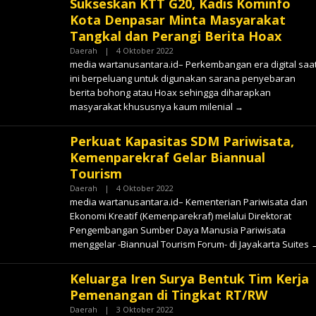
Sukseskan KTT G20, Kadis Kominfo
Kota Denpasar Minta Masyarakat
Tangkal dan Perangi Berita Hoax
Oleh
Daerah
|
4 Oktober 2022
✓
media wartanusantara.id– Perkembangan era digital saa
ini berpeluang untuk digunakan sarana penyebaran
berita bohong atau Hoax sehingga diharapkan
masyarakat khususnya kaum milenial
Perkuat Kapasitas SDM Pariwisata,
Kemenparekraf Gelar Biannual
Tourism
Oleh
Daerah
|
4 Oktober 2022
✓
media wartanusantara.id– Kementerian Pariwisata dan
Ekonomi Kreatif (Kemenparekraf) melalui Direktorat
Pengembangan Sumber Daya Manusia Pariwisata
menggelar -Biannual Tourism Forum- di Jayakarta Suites
Keluarga Iren Surya Bentuk Tim Kerja
Pemenangan di Tingkat RT/RW
Oleh
Daerah
|
3 Oktober 2022