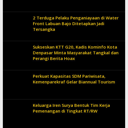
2 Terduga Pelaku Penganiayaan di Water
Front Labuan Bajo Ditetapkan Jadi
Tersangka
Sukseskan KTT G20, Kadis Kominfo Kota
Denpasar Minta Masyarakat Tangkal dan
Perangi Berita Hoax
Perkuat Kapasitas SDM Pariwisata,
Kemenparekraf Gelar Biannual Tourism
Keluarga Iren Surya Bentuk Tim Kerja
Pemenangan di Tingkat RT/RW