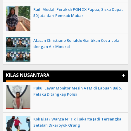
Raih Medali Perak di PON XX Papua, Siska Dapat
50 Juta dari Pemkab Mabar
Alasan Christiano Ronaldo Gantikan Coca-cola
dengan Air Mineral
+
KILAS NUSANTARA
Pukul Layar Monitor Mesin ATM di Labuan Bajo,
Pelaku Ditangkap Polisi
Kok Bisa? Warga NTT di Jakarta Jadi Tersangka
Setelah Dikeroyok Orang