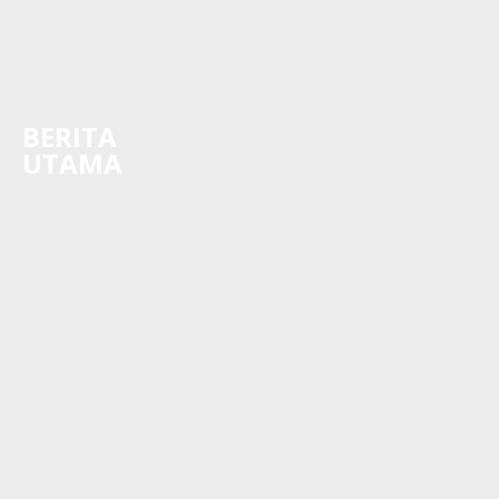
BERITA
UTAMA