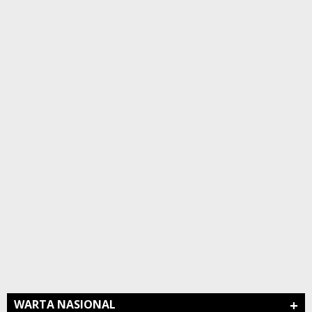
+
WARTA NASIONAL