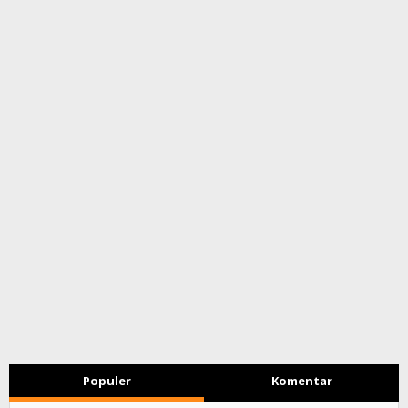
Populer
Komentar