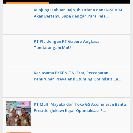
Kunjungi Labuan Bajo, Ibu Iriana dan OASE KIM
Akan Bertemu Sapa dengan Para Pela…
PT PIL dengan PT Gapura Angkasa
Tandatangani MoU
Kerjasama BKKBN-TNI Erat, Percepatan
Penurunan Prevalensi Stunting Optimistis Ca…
PT Multi Mayaka dan Toko GS Acommerce Bantu
Presiden Jokowi Kejar Optimalisasi P…