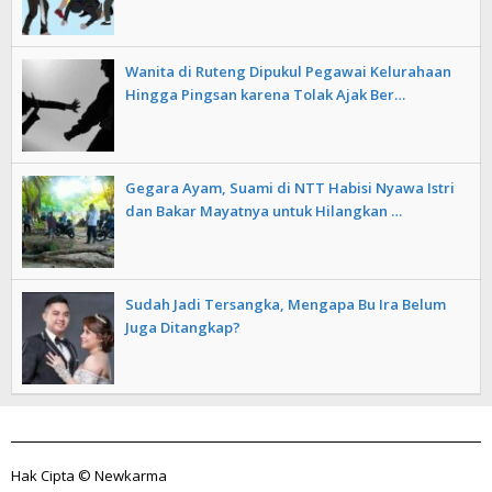
Wanita di Ruteng Dipukul Pegawai Kelurahaan
Hingga Pingsan karena Tolak Ajak Ber…
Gegara Ayam, Suami di NTT Habisi Nyawa Istri
dan Bakar Mayatnya untuk Hilangkan …
Sudah Jadi Tersangka, Mengapa Bu Ira Belum
Juga Ditangkap?
Hak Cipta © Newkarma