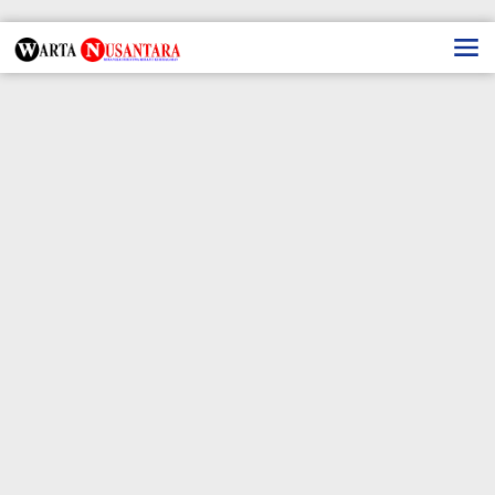
Lewati
ke
konten