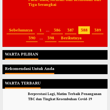
Tiga Serangkai
Sebelumnya
1
…
386
387
388
389
390
…
398
Berikutnya
WARTA PILIHAN
Rekomendasi Untuk Anda
WARTA TERBARU
Berprestasi Lagi, Matim Terbaik Penanganan
TBC dan Tingkat Kesembuhan Covid-19