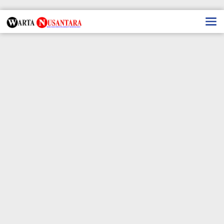
Lewati
ke
konten