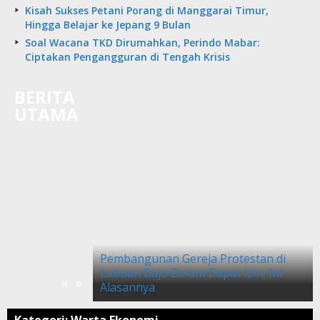
Kisah Sukses Petani Porang di Manggarai Timur,
Hingga Belajar ke Jepang 9 Bulan
Soal Wacana TKD Dirumahkan, Perindo Mabar:
Ciptakan Pengangguran di Tengah Krisis
BERITA
UTAMA
Ukraina dan
Pembangunan Gereja Protestan di
am Dampak
Labuan Bajo Belum Dapat Izin, Ini
«
»
Alasannya