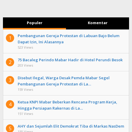
Populer
Komentar
Pembangunan Gereja Protestan di Labuan Bajo Belum
1
Dapat Izin, Ini Alasannya
523 Views
75 Bacaleg Perindo Mabar Hadir di Hotel Perundi Besok
2
203 Views
Disebut Ilegal, Warga Desak Pemda Mabar Segel
3
Pembangunan Gereja Protestan di La…
159 Views
Ketua KNPI Mabar Beberkan Rencana Program Kerja,
4
Hingga Persiapan Rakernas di La…
151 Views
AHY dan Sejumlah Elit Demokrat Tiba di Markas NasDem
5
150 Views