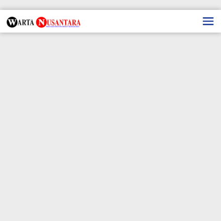
Lewati
ke
konten