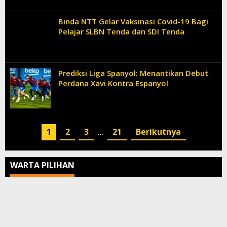
Binda NTT Gelar Vaksinasi Covid-19 Bagi
Pelajar SLBN Tenda dan SDI Tenda
Prediksi Liga Spanyol: Menantikan Debut
Perdana Xavi Kontra Espanyol
1
2
3
…
21
Berikutnya
WARTA PILIHAN