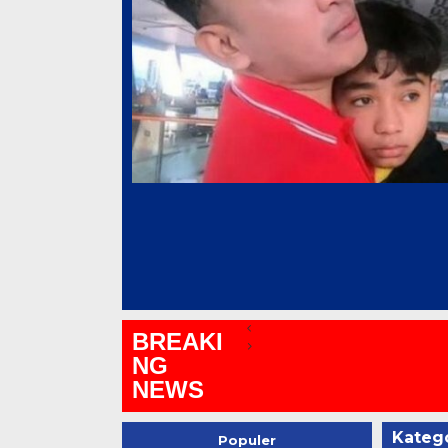
BREAKI
NG
NEWS
Katego
Populer