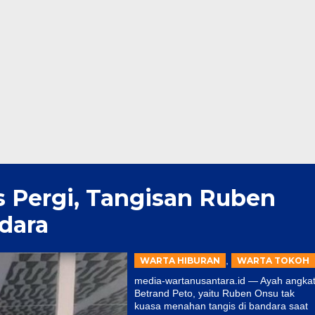
s Pergi, Tangisan Ruben
dara
,
WARTA HIBURAN
WARTA TOKOH
media-wartanusantara.id — Ayah angka
Betrand Peto, yaitu Ruben Onsu tak
kuasa menahan tangis di bandara saat