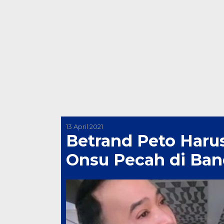
13 April 2021
Betrand Peto Haru
Onsu Pecah di Ban