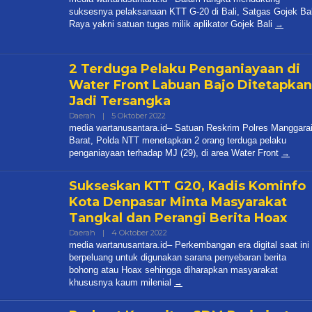
suksesnya pelaksanaan KTT G-20 di Bali, Satgas Gojek Bal
Raya yakni satuan tugas milik aplikator Gojek Bali
2 Terduga Pelaku Penganiayaan di
Water Front Labuan Bajo Ditetapkan
Jadi Tersangka
Oleh
Daerah
|
5 Oktober 2022
✓
media wartanusantara.id– Satuan Reskrim Polres Manggara
Barat, Polda NTT menetapkan 2 orang terduga pelaku
penganiayaan terhadap MJ (29), di area Water Front
Sukseskan KTT G20, Kadis Kominfo
Kota Denpasar Minta Masyarakat
Tangkal dan Perangi Berita Hoax
Oleh
Daerah
|
4 Oktober 2022
✓
media wartanusantara.id– Perkembangan era digital saat ini
berpeluang untuk digunakan sarana penyebaran berita
bohong atau Hoax sehingga diharapkan masyarakat
khususnya kaum milenial