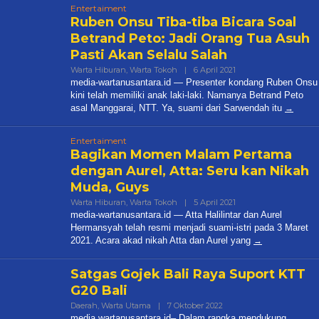
Entertaiment
Ruben Onsu Tiba-tiba Bicara Soal
Betrand Peto: Jadi Orang Tua Asuh
Pasti Akan Selalu Salah
Oleh
Warta Hiburan
,
Warta Tokoh
|
6 April 2021
Editor:
media-wartanusantara.id — Presenter kondang Ruben Onsu
Redaksi
kini telah memiliki anak laki-laki. Namanya Betrand Peto
asal Manggarai, NTT. Ya, suami dari Sarwendah itu
Entertaiment
Bagikan Momen Malam Pertama
dengan Aurel, Atta: Seru kan Nikah
Muda, Guys
Oleh
Warta Hiburan
,
Warta Tokoh
|
5 April 2021
Editor
media-wartanusantara.id — Atta Halilintar dan Aurel
Redaksi
Hermansyah telah resmi menjadi suami-istri pada 3 Maret
2021. Acara akad nikah Atta dan Aurel yang
Satgas Gojek Bali Raya Suport KTT
G20 Bali
Oleh
Daerah
,
Warta Utama
|
7 Oktober 2022
✓
media wartanusantara.id– Dalam rangka mendukung