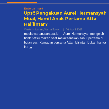
Entertaiment
Ups!! Pengakuan Aurel Hermansyah
Mual, Hamil Anak Pertama Atta
Halilintar?
Oleh
Warta Hiburan
,
Warta Tokoh
|
14 April 2021
Editor
media-wartanusantara.id — Aurel Hermansyah mengeluh
Redaksi
tidak nafsu makan saat melaksanakan sahur pertama di
bulan suci Ramadan bersama Atta Halilintar. Bukan hanya
itu,