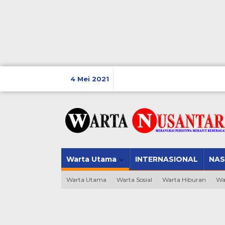
Lewati
ke
4 Mei 2021
konten
Warta Utama
INTERNASIONAL
NAS
Warta Utama
Warta Sosial
Warta Hiburan
Wa