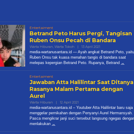
Entertaiment
Betrand Peto Harus Pergi, Tangisan
Ruben Onsu Pecah di Bandara
Oleh
Warta Hiburan
,
Warta Tokoh
|
13 April 2021
Editor
media-wartanusantara.id — Ayah angkat Betrand Peto, yait
Redaksi
Ruben Onsu tak kuasa menahan tangis di bandara saat
melepas kepergian Betrand Peto. Rupanya, Betrand
Entertaiment
Jawaban Atta Halilintar Saat Ditanya
Rasanya Malam Pertama dengan
Aurel
Oleh
Warta Hiburan
|
12 April 2021
Editor
media-wartanusantara.id – Youtuber Atta Halilintar baru saja
Redaksi
menggelar pernikahan dengan Penyanyi Aurel Hermansyah.
Pasca mengikrar janji suci tersebut langsung ngegas denga
menlakukan