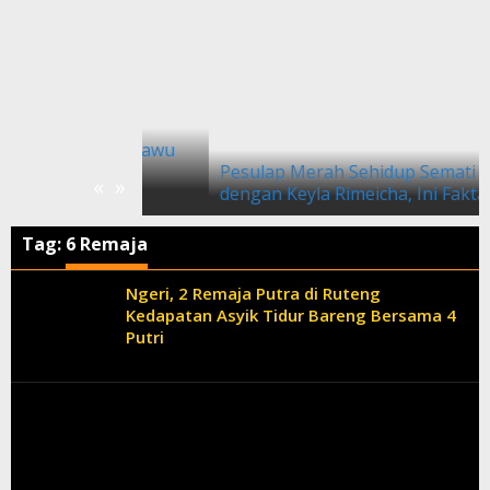
an Mandosawu
ko dari
Pesulap Merah Sehidup Semati
«
»
dengan Keyla Rimeicha, Ini Faktanya
Tag:
6 Remaja
Ngeri, 2 Remaja Putra di Ruteng
Kedapatan Asyik Tidur Bareng Bersama 4
Putri