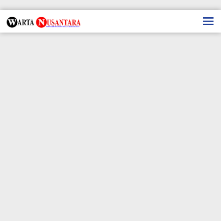
Lewati
ke
konten