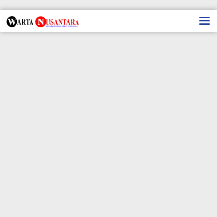
Lewati
ke
konten