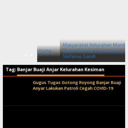
Masyarakat Kelurahan Mandosawu
Sponsor Utama
Dapat Bantuan Sembako dari
«
»
i Mendo
Stefanus Gandi
Tag:
Banjar Buaji Anjar Kelurahan Kesiman
Gugus Tugas Gotong Royong Banjar Buaji
Anyar Lakukan Patroli Cegah COVID-19