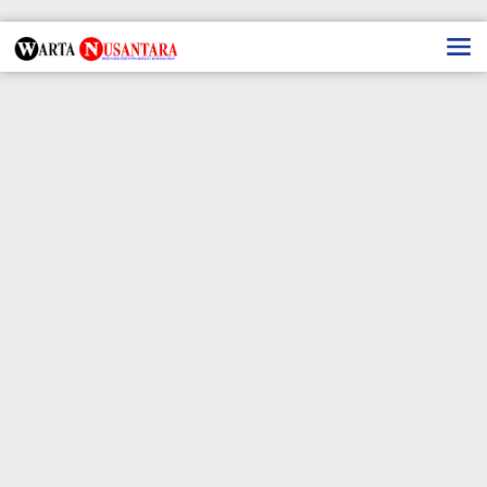
Lewati
ke
konten