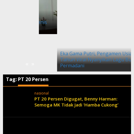
 SMPK ST.
Gelar 5 Jenis
Eka Gama Putri, Pengamen Usia 8
Tahun Viral Nyanyikan Lagu Buih Jadi
«
»
Permadani
Tag:
PT 20 Persen
nasional
PT 20 Persen Digugat, Benny Harman:
Semoga MK Tidak Jadi ‘Hamba Cukong’