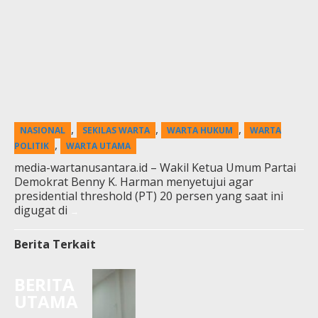
,
,
,
NASIONAL
SEKILAS WARTA
WARTA HUKUM
WARTA
,
POLITIK
WARTA UTAMA
media-wartanusantara.id – Wakil Ketua Umum Partai
Demokrat Benny K. Harman menyetujui agar
presidential threshold (PT) 20 persen yang saat ini
digugat di
Berita Terkait
BERITA
UTAMA