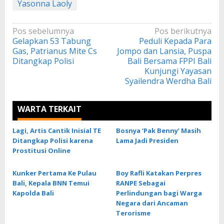
Yasonna Laoly
Navigasi
Pos sebelumnya
Pos berikutnya
Gelapkan 53 Tabung
Peduli Kepada Para
pos
Gas, Patrianus Mite Cs
Jompo dan Lansia, Puspa
Ditangkap Polisi
Bali Bersama FPPI Bali
Kunjungi Yayasan
Syailendra Werdha Bali
WARTA TERKAIT
Lagi, Artis Cantik Inisial TE
Bosnya ‘Pak Benny’ Masih
Ditangkap Polisi karena
Lama Jadi Presiden
Prostitusi Online
Kunker Pertama Ke Pulau
Boy Rafli Katakan Perpres
Bali, Kepala BNN Temui
RANPE Sebagai
Kapolda Bali
Perlindungan bagi Warga
Negara dari Ancaman
Terorisme