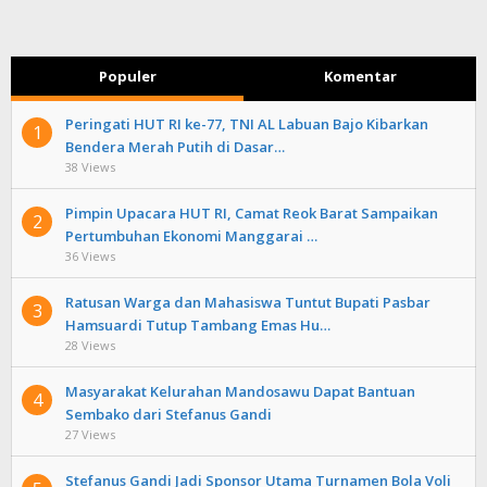
Populer
Komentar
Peringati HUT RI ke-77, TNI AL Labuan Bajo Kibarkan
1
Bendera Merah Putih di Dasar…
38 Views
Pimpin Upacara HUT RI, Camat Reok Barat Sampaikan
2
Pertumbuhan Ekonomi Manggarai …
36 Views
Ratusan Warga dan Mahasiswa Tuntut Bupati Pasbar
3
Hamsuardi Tutup Tambang Emas Hu…
28 Views
Masyarakat Kelurahan Mandosawu Dapat Bantuan
4
Sembako dari Stefanus Gandi
27 Views
Stefanus Gandi Jadi Sponsor Utama Turnamen Bola Voli