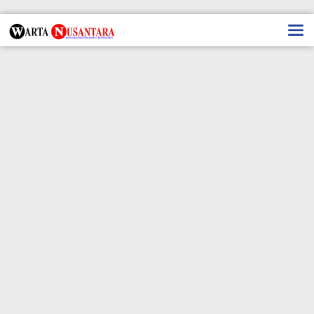
Lewati
ke
konten