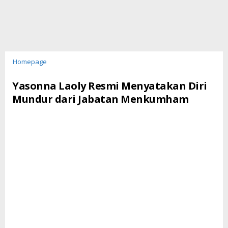
Yasonna
Homepage
Laoly
Resmi
Yasonna Laoly Resmi Menyatakan Diri
Menyatakan
Mundur dari Jabatan Menkumham
Diri
Mundur
dari
Jabatan
Menkumham