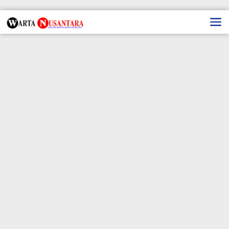
Lewati
ke
konten