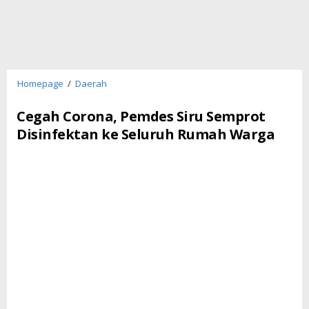
Cegah
Homepage
/
Daerah
Corona,
Pemdes
Cegah Corona, Pemdes Siru Semprot
Siru
Disinfektan ke Seluruh Rumah Warga
Semprot
Disinfektan
ke
Seluruh
Rumah
Warga