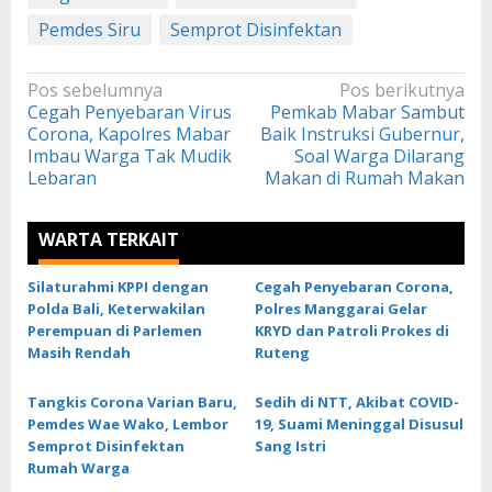
Pemdes Siru
Semprot Disinfektan
Navigasi
Pos sebelumnya
Pos berikutnya
Cegah Penyebaran Virus
Pemkab Mabar Sambut
pos
Corona, Kapolres Mabar
Baik Instruksi Gubernur,
Imbau Warga Tak Mudik
Soal Warga Dilarang
Lebaran
Makan di Rumah Makan
WARTA TERKAIT
Silaturahmi KPPI dengan
Cegah Penyebaran Corona,
Polda Bali, Keterwakilan
Polres Manggarai Gelar
Perempuan di Parlemen
KRYD dan Patroli Prokes di
Masih Rendah
Ruteng
Tangkis Corona Varian Baru,
Sedih di NTT, Akibat COVID-
Pemdes Wae Wako, Lembor
19, Suami Meninggal Disusul
Semprot Disinfektan
Sang Istri
Rumah Warga