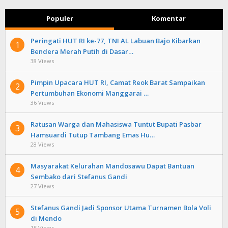
Populer
Komentar
Peringati HUT RI ke-77, TNI AL Labuan Bajo Kibarkan
1
Bendera Merah Putih di Dasar…
38 Views
Pimpin Upacara HUT RI, Camat Reok Barat Sampaikan
2
Pertumbuhan Ekonomi Manggarai …
36 Views
Ratusan Warga dan Mahasiswa Tuntut Bupati Pasbar
3
Hamsuardi Tutup Tambang Emas Hu…
28 Views
Masyarakat Kelurahan Mandosawu Dapat Bantuan
4
Sembako dari Stefanus Gandi
27 Views
Stefanus Gandi Jadi Sponsor Utama Turnamen Bola Voli
5
di Mendo
15 Views