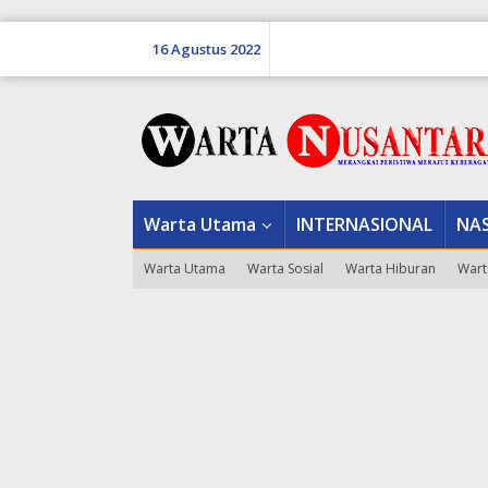
Lewati
ke
16 Agustus 2022
konten
tutup
Warta Utama
INTERNASIONAL
NA
Warta Utama
Warta Sosial
Warta Hiburan
Wart