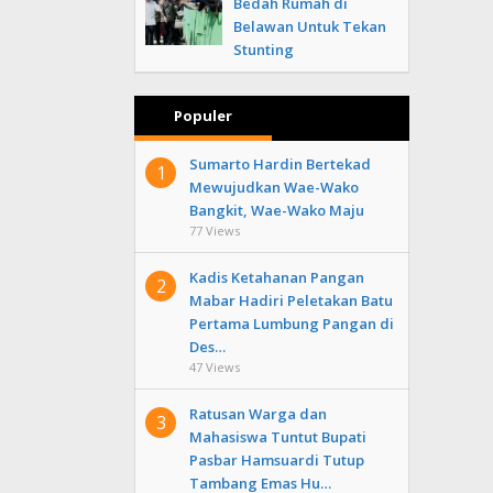
Bedah Rumah di
Belawan Untuk Tekan
Stunting
Populer
Sumarto Hardin Bertekad
1
Mewujudkan Wae-Wako
Bangkit, Wae-Wako Maju
77 Views
Kadis Ketahanan Pangan
2
Mabar Hadiri Peletakan Batu
Pertama Lumbung Pangan di
Des…
47 Views
Ratusan Warga dan
3
Mahasiswa Tuntut Bupati
Pasbar Hamsuardi Tutup
Tambang Emas Hu…