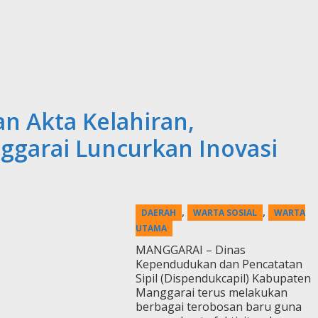
n Akta Kelahiran,
ggarai Luncurkan Inovasi
,
,
DAERAH
WARTA SOSIAL
WARTA
UTAMA
MANGGARAI – Dinas
Kependudukan dan Pencatatan
Sipil (Dispendukcapil) Kabupaten
Manggarai terus melakukan
berbagai terobosan baru guna