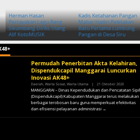
PKKMB Universitas
Indonesia 2022, Aditya
Kadis Ketahanan Pangan
Yusma: Diplomasi Budaya
Mabar Hadiri Peletakan
Cegah Tumbuhnya Paha
Batu Pertama Lumbung
Radikalisme dan
Pangan di Desa Siru
Terorisme
K48+
Permudah Penerbitan Akta Kelahiran,
Dispendukcapil Manggarai Luncurkan
Inovasi AK48+
Oleh
Daerah
,
Warta Sosial
,
Warta Utama
|
21 Oktober 2020
✓
MANGGARAI – Dinas Kependudukan dan Pencatatan Sipil
(Dispendukcapil) Kabupaten Manggarai terus melakukan
berbagai terobosan baru guna memperkuat efektivitas
dan efisiensi pelayanan administrasi