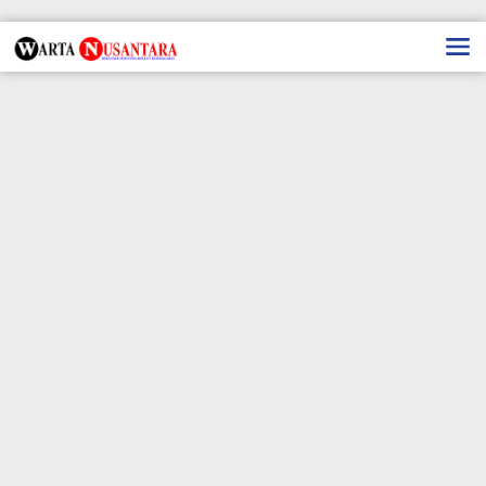
Lewati
ke
konten