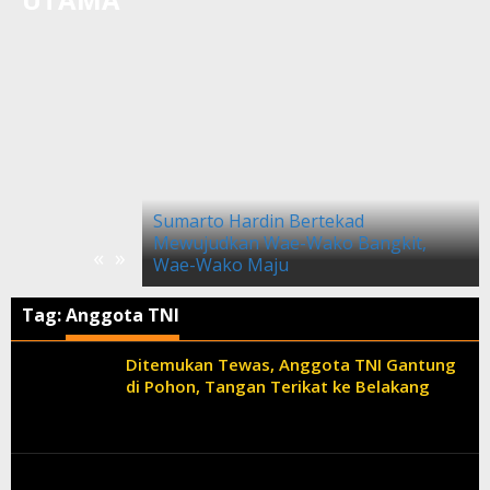
Herman Hasan Percayakan Lagu
Rang Sikumbang Dirilis Ulang Alif
KotoMUSIK
kad
o Bangkit,
«
»
Tag:
Anggota TNI
Ditemukan Tewas, Anggota TNI Gantung
di Pohon, Tangan Terikat ke Belakang