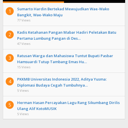
Sumarto Hardin Bertekad Mewujudkan Wae-Wako
1
Bangkit, Wae-Wako Maju
77 Views
Kadis Ketahanan Pangan Mabar Hadiri Peletakan Batu
2
Pertama Lumbung Pangan di Des…
47 Views
Ratusan Warga dan Mahasiswa Tuntut Bupati Pasbar
3
Hamsuardi Tutup Tambang Emas Hu…
15 Views
PKKMB Universitas Indonesia 2022, Aditya Yusma:
4
Diplomasi Budaya Cegah Tumbuhnya…
5 Views
Herman Hasan Percayakan Lagu Rang Sikumbang Dirilis
5
Ulang Alif KotoMUSIK
5 Views