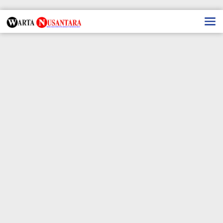
Lewati
ke
konten