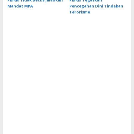
PMKRI Tidak Becus Jalankan
PMKRI Tegaskan
Mandat MPA
Pencegahan Dini Tindakan
Terorisme