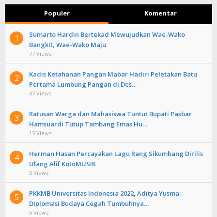
Populer
Komentar
Sumarto Hardin Bertekad Mewujudkan Wae-Wako
1
Bangkit, Wae-Wako Maju
77 Views
Kadis Ketahanan Pangan Mabar Hadiri Peletakan Batu
2
Pertama Lumbung Pangan di Des…
47 Views
Ratusan Warga dan Mahasiswa Tuntut Bupati Pasbar
3
Hamsuardi Tutup Tambang Emas Hu…
15 Views
Herman Hasan Percayakan Lagu Rang Sikumbang Dirilis
4
Ulang Alif KotoMUSIK
5 Views
PKKMB Universitas Indonesia 2022, Aditya Yusma:
5
Diplomasi Budaya Cegah Tumbuhnya…
5 Views