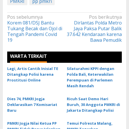
PMKRI
pp pmkri
Navigasi
Pos sebelumnya
Pos berikutnya
Korem 081/DSJ Bantu
Dirlantas Polda Metro
pos
Tukang Becak dan Ojol di
Jaya Paksa Putar Balik
Tengah Pandemi Covid
37.642 Kendaraan karena
19
Bawa Pemudik
WARTA TERKAIT
Lagi, Artis Cantik Inisial TE
Silaturahmi KPPI dengan
Ditangkap Polisi karena
Polda Bali, Keterwakilan
Prostitusi Online
Perempuan di Parlemen
Masih Rendah
Dies 74, PMKRI Jogja
Ricuh Saat Demo Hari
Deklarasikan 7 Komisariat
Buruh, 30 Anggota PMKRI di
Baru
Jakarta Ditangkap Polisi
PMKRI Jogja Nilai Ketua PP
Temui Polresta Malang,