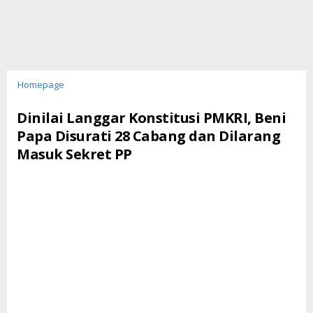
Dinilai
Homepage
Langgar
Konstitusi
Dinilai Langgar Konstitusi PMKRI, Beni
PMKRI,
Papa Disurati 28 Cabang dan Dilarang
Beni
Masuk Sekret PP
Papa
Disurati
28
Cabang
dan
Dilarang
Masuk
Sekret
PP