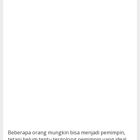
Beberapa orang mungkin bisa menjadi pemimpin,
tetapi belum tentu tergolong pemimpin yang ideal.