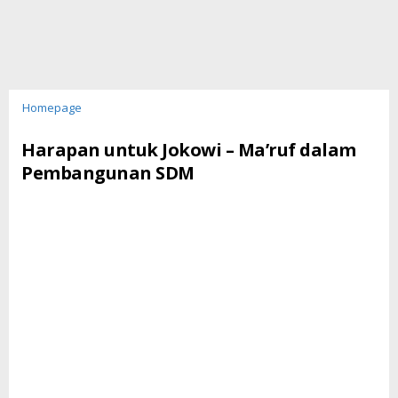
Harapan
Homepage
untuk
Jokowi
Harapan untuk Jokowi – Ma’ruf dalam
-
Pembangunan SDM
Ma'ruf
dalam
Pembangunan
SDM