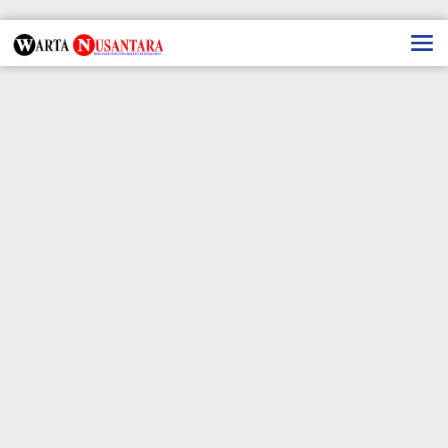
Lewati
ke
konten