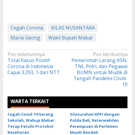
Cegah Corona
KILAS NUSANTARA
Maria Geong
Wakil Bupati Mabar
Navigasi
Pos sebelumnya
Pos berikutnya
Total Kasus Positif
Pemerintah Larang ASN,
pos
Corona di Indonesia
TNI, Polri, dan Pegawai
Capai 3.293, 1 dari NTT
BUMN untuk Mudik di
Tengah Pandemi Covid-
19
WARTA TERKAIT
Cegah Covid-19 Serang
Silaturahmi KPPI dengan
Sekolah, Wabup Mabar:
Polda Bali, Keterwakilan
Tetap Patuhi Protokol
Perempuan di Parlemen
Kesehatan
Masih Rendah