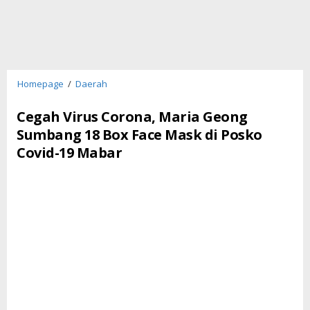
Cegah
Homepage
/
Daerah
Virus
Corona,
Cegah Virus Corona, Maria Geong
Maria
Sumbang 18 Box Face Mask di Posko
Geong
Covid-19 Mabar
Sumbang
18
Box
Face
Mask
di
Posko
Covid-
19
Mabar