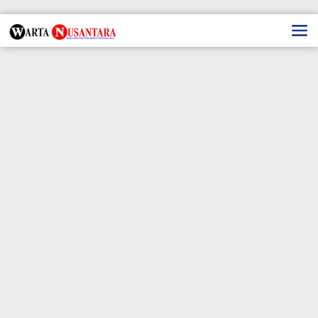
Lewati
ke
konten