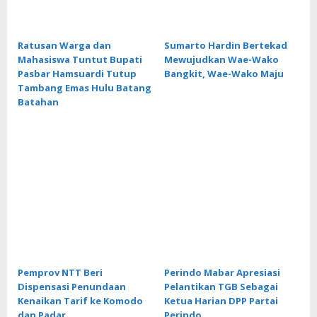
Ratusan Warga dan
Sumarto Hardin Bertekad
Mahasiswa Tuntut Bupati
Mewujudkan Wae-Wako
Pasbar Hamsuardi Tutup
Bangkit, Wae-Wako Maju
Tambang Emas Hulu Batang
Batahan
Pemprov NTT Beri
Perindo Mabar Apresiasi
Dispensasi Penundaan
Pelantikan TGB Sebagai
Kenaikan Tarif ke Komodo
Ketua Harian DPP Partai
dan Padar
Perindo