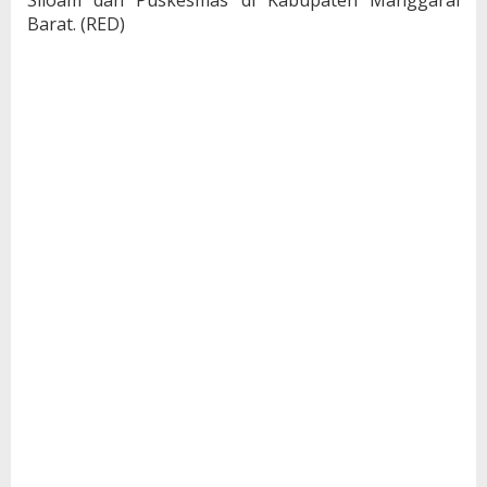
Siloam dan Puskesmas di Kabupaten Manggarai
Barat. (RED)