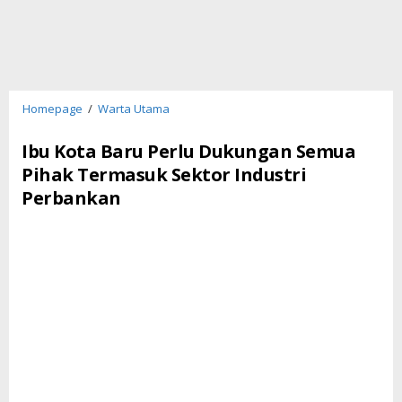
Ibu
Homepage
/
Warta Utama
Kota
Baru
Ibu Kota Baru Perlu Dukungan Semua
Perlu
Pihak Termasuk Sektor Industri
Dukungan
Perbankan
Semua
Pihak
Termasuk
Sektor
Industri
Perbankan