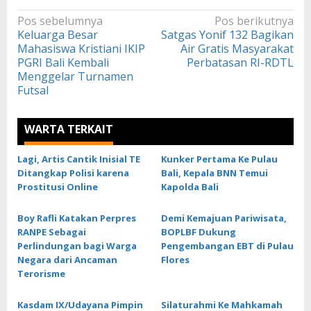
Navigasi
Pos sebelumnya
Pos berikutnya
Keluarga Besar
Satgas Yonif 132 Bagikan
pos
Mahasiswa Kristiani IKIP
Air Gratis Masyarakat
PGRI Bali Kembali
Perbatasan RI-RDTL
Menggelar Turnamen
Futsal
WARTA TERKAIT
Lagi, Artis Cantik Inisial TE
Kunker Pertama Ke Pulau
Ditangkap Polisi karena
Bali, Kepala BNN Temui
Prostitusi Online
Kapolda Bali
Boy Rafli Katakan Perpres
Demi Kemajuan Pariwisata,
RANPE Sebagai
BOPLBF Dukung
Perlindungan bagi Warga
Pengembangan EBT di Pulau
Negara dari Ancaman
Flores
Terorisme
Kasdam IX/Udayana Pimpin
Silaturahmi Ke Mahkamah