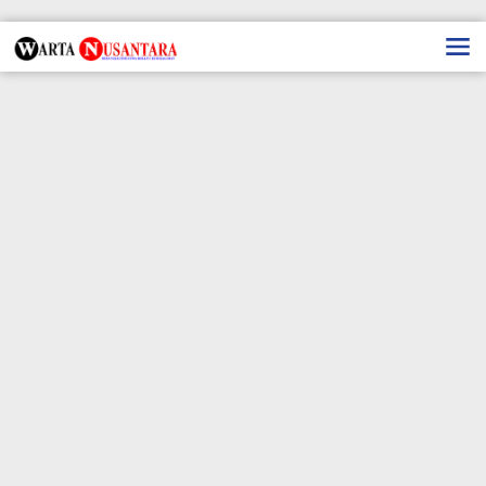
Lewati
ke
konten