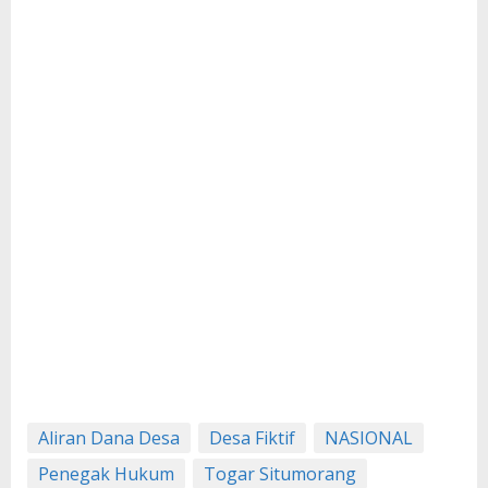
Aliran Dana Desa
Desa Fiktif
NASIONAL
Penegak Hukum
Togar Situmorang