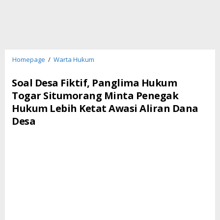
Soal
Homepage
/
Warta Hukum
Desa
Fiktif,
Soal Desa Fiktif, Panglima Hukum
Panglima
Togar Situmorang Minta Penegak
Hukum
Hukum Lebih Ketat Awasi Aliran Dana
Togar
Situmorang
Desa
Minta
Penegak
Hukum
Lebih
Ketat
Awasi
Aliran
Dana
Desa