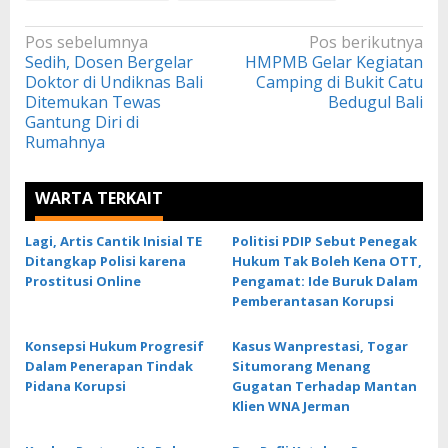
Navigasi
Pos sebelumnya
Pos berikutnya
Sedih, Dosen Bergelar
HMPMB Gelar Kegiatan
pos
Doktor di Undiknas Bali
Camping di Bukit Catu
Ditemukan Tewas
Bedugul Bali
Gantung Diri di
Rumahnya
WARTA TERKAIT
Lagi, Artis Cantik Inisial TE
Politisi PDIP Sebut Penegak
Ditangkap Polisi karena
Hukum Tak Boleh Kena OTT,
Prostitusi Online
Pengamat: Ide Buruk Dalam
Pemberantasan Korupsi
Konsepsi Hukum Progresif
Kasus Wanprestasi, Togar
Dalam Penerapan Tindak
Situmorang Menang
Pidana Korupsi
Gugatan Terhadap Mantan
Klien WNA Jerman