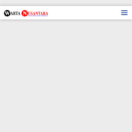
Lewati
ke
konten