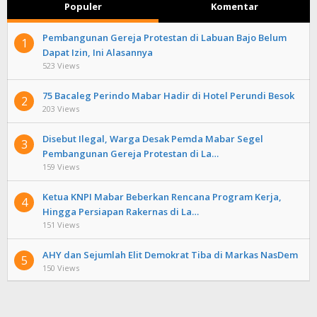
Populer
Komentar
Pembangunan Gereja Protestan di Labuan Bajo Belum
1
Dapat Izin, Ini Alasannya
523 Views
75 Bacaleg Perindo Mabar Hadir di Hotel Perundi Besok
2
203 Views
Disebut Ilegal, Warga Desak Pemda Mabar Segel
3
Pembangunan Gereja Protestan di La…
159 Views
Ketua KNPI Mabar Beberkan Rencana Program Kerja,
4
Hingga Persiapan Rakernas di La…
151 Views
AHY dan Sejumlah Elit Demokrat Tiba di Markas NasDem
5
150 Views