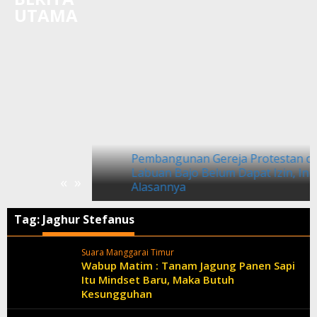
UTAMA
Ukraina dan
Pembangunan Gereja Protestan di
am Dampak
Labuan Bajo Belum Dapat Izin, Ini
«
»
Alasannya
Tag:
Jaghur Stefanus
Suara Manggarai Timur
Wabup Matim : Tanam Jagung Panen Sapi
Itu Mindset Baru, Maka Butuh
Kesungguhan