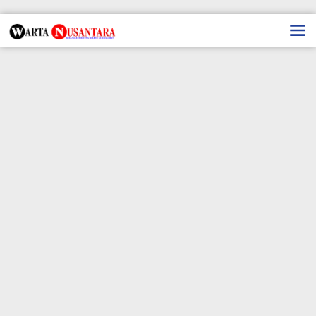
Lewati
ke
konten