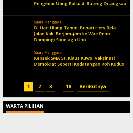
Pengedar Uang Palsu di Ruteng Ditangkap
Suara Manggarai
Di Hari Ulang Tahun, Bupati Hery Rela
Jalan Kaki Berjam-jam ke Wae Rebo
Dampingi Sandiaga Uno
Suara Manggarai
Kepsek SMA St. Klaus Kuwu: Vaksinasi
Demokrat Seperti Kedatangan Roh Kudus
1
2
3
…
18
Berikutnya
WARTA PILIHAN