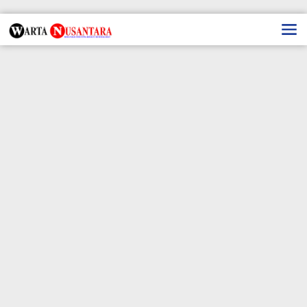
Lewati
ke
konten