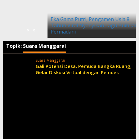
Eka Gama Putri, Pengamen Usia 8
Tahun Viral Nyanyikan Lagu Buih Jadi
«
»
Permadani
Topik:
Suara Manggarai
Suara Manggarai
Gali Potensi Desa, Pemuda Bangka Ruang,
Gelar Diskusi Virtual dengan Pemdes