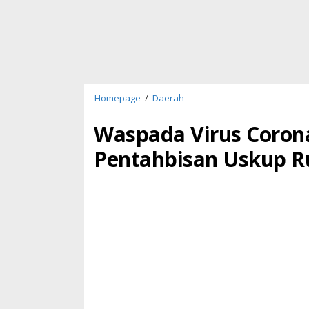
Waspada
Homepage
/
Daerah
Virus
Corona,
Waspada Virus Coron
Perayaan
Pentahbisan Uskup R
Syukuran
Pentahbisan
Uskup
Ruteng
Ditunda