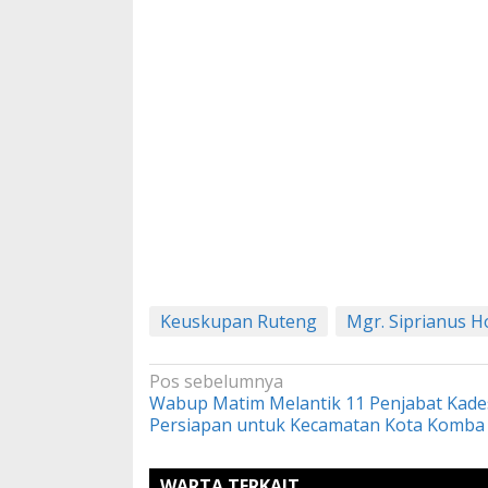
Keuskupan Ruteng
Mgr. Siprianus 
Navigasi
Pos sebelumnya
Wabup Matim Melantik 11 Penjabat Kade
pos
Persiapan untuk Kecamatan Kota Komba
WARTA TERKAIT