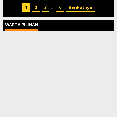
1
2
3
…
6
Berikutnya
WARTA PILIHAN