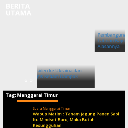
BERITA
UTAMA
Ukraina dan
Pembangunan Gereja Protestan di
am Dampak
Labuan Bajo Belum Dapat Izin, Ini
«
»
Alasannya
Tag:
Manggarai Timur
Suara Manggarai Timur
Wabup Matim : Tanam Jagung Panen Sapi
Itu Mindset Baru, Maka Butuh
Kesungguhan