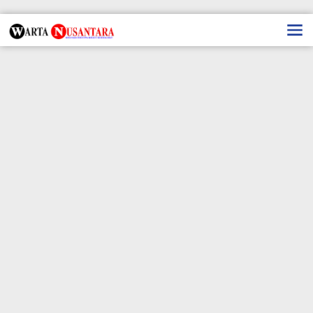
Lewati
ke
konten