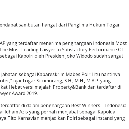
 mendapat sambutan hangat dari Panglima Hukum Togar
MAP yang terdaftar menerima penghargaan Indonesia Most
 The Most Leading Lawyer In Satisfactory Performance Of
sebagai Kapolri oleh Presiden Joko Widodo sudah sangat
i jabatan sebagai Kabareskrim Mabes PolriI itu nantinya
er,’’ ujarTogar Situmorang, S.H., M.H., M.A.P. yang
kat Hebat versi majalah Property&Bank dan terdaftar di
awyer Award 2019.
g terdaftar di dalam penghargaan Best Winners – Indonesia
ai Idham Azis yang pernah menjabat sebagai Kapolda
 Tito Karnavian menjadikan Polri sebagai instansi yang