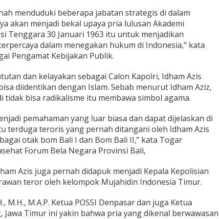
nah menduduki beberapa jabatan strategis di dalam
inya akan menjadi bekal upaya pria lulusan Akademi
esi Tenggara 30 Januari 1963 itu untuk menjadikan
terpercaya dalam menegakan hukum di Indonesia,’’ kata
agai Pengamat Kebijakan Publik.
tutan dan kelayakan sebagai Calon Kapolri, Idham Azis
bisa diidentikan dengan Islam. Sebab menurut Idham Aziz,
di tidak bisa radikalisme itu membawa simbol agama.
enjadi pemahaman yang luar biasa dan dapat dijelaskan di
tu terduga teroris yang pernah ditangani oleh Idham Azis
bagai otak bom Bali I dan Bom Bali II,” kata Togar
asehat Forum Bela Negara Provinsi Bali,
dham Azis juga pernah didapuk menjadi Kepala Kepolisian
awan teror oleh kelompok Mujahidin Indonesia Timur.
H., M.H., M.A.P. Ketua POSSI Denpasar dan juga Ketua
 Jawa Timur ini yakin bahwa pria yang dikenal berwawasan