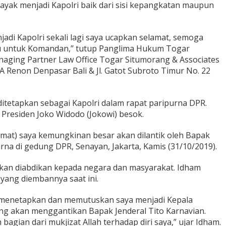
 layak menjadi Kapolri baik dari sisi kepangkatan maupun
adi Kapolri sekali lagi saya ucapkan selamat, semoga
lu untuk Komandan,’’ tutup Panglima Hukum Togar
anaging Partner Law Office Togar Situmorang & Associates
5A Renon Denpasar Bali & Jl. Gatot Subroto Timur No. 22
ditetapkan sebagai Kapolri dalam rapat paripurna DPR.
 Presiden Joko Widodo (Jokowi) besok.
Jumat) saya kemungkinan besar akan dilantik oleh Bapak
urna di gedung DPR, Senayan, Jakarta, Kamis (31/10/2019).
kan diabdikan kepada negara dan masyarakat. Idham
yang diembannya saat ini.
R menetapkan dan memutuskan saya menjadi Kepala
ang akan menggantikan Bapak Jenderal Tito Karnavian.
 bagian dari mukjizat Allah terhadap diri saya,” ujar Idham.