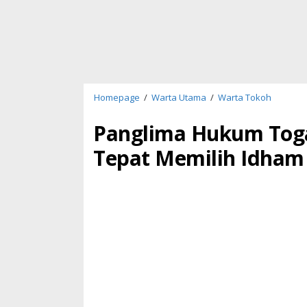
Panglim
Homepage
/
Warta Utama
/
Warta Tokoh
Hukum
Togar
Panglima Hukum Toga
Situmor
Tepat Memilih Idham A
Jokowi
Sudah
Tepat
Memilih
Idham
Aziz
jadi
Kapolri