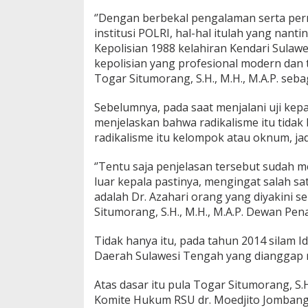
‘’Dengan berbekal pengalaman serta per
institusi POLRI, hal-hal itulah yang nant
Kepolisian 1988 kelahiran Kendari Sulaw
kepolisian yang profesional modern dan 
Togar Situmorang, S.H., M.H., M.A.P. seb
Sebelumnya, pada saat menjalani uji kepa
menjelaskan bahwa radikalisme itu tidak 
radikalisme itu kelompok atau oknum, ja
‘’Tentu saja penjelasan tersebut sudah m
luar kepala pastinya, mengingat salah sa
adalah Dr. Azahari orang yang diyakini se
Situmorang, S.H., M.H., M.A.P. Dewan Pen
Tidak hanya itu, pada tahun 2014 silam I
Daerah Sulawesi Tengah yang dianggap r
Atas dasar itu pula Togar Situmorang, S.
Komite Hukum RSU dr. Moedjito Jombang,