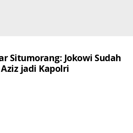
a
r Situmorang: Jokowi Sudah
ang:
ziz jadi Kapolri