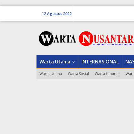
Lewati
ke
12 Agustus 2022
konten
tutup
Warta Utama
INTERNASIONAL
NA
Warta Utama
Warta Sosial
Warta Hiburan
Wart