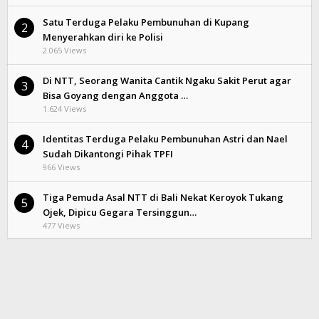
Satu Terduga Pelaku Pembunuhan di Kupang
2
Menyerahkan diri ke Polisi
2.065 Views
Di NTT, Seorang Wanita Cantik Ngaku Sakit Perut agar
3
Bisa Goyang dengan Anggota …
1.624 Views
Identitas Terduga Pelaku Pembunuhan Astri dan Nael
4
Sudah Dikantongi Pihak TPFI
966 Views
Tiga Pemuda Asal NTT di Bali Nekat Keroyok Tukang
5
Ojek, Dipicu Gegara Tersinggun…
477 Views