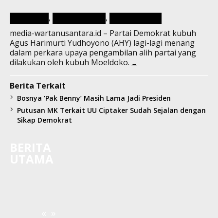
,
,
NASIONAL
WARTA HUKUM
WARTA UTAMA
media-wartanusantara.id – Partai Demokrat kubuh
Agus Harimurti Yudhoyono (AHY) lagi-lagi menang
dalam perkara upaya pengambilan alih partai yang
dilakukan oleh kubuh Moeldoko.
Berita Terkait
Bosnya ‘Pak Benny’ Masih Lama Jadi Presiden
Bupati Hery
Putusan MK Terkait UU Ciptaker Sudah Sejalan dengan
m-jam ke Wae
Sikap Demokrat
aga Uno
BERITA
UTAMA
Presiden Janji ke Wae Rebo Akhir
Tahun, Menteri Parekraf Sudah
«
»
Datang Lebih Dulu