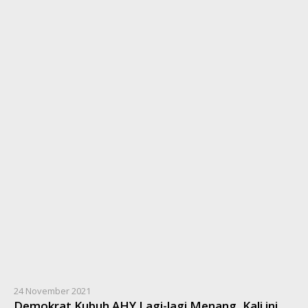
24 November 2021
Demokrat Kubuh AHY Lagi-lagi Menang, Kali ini