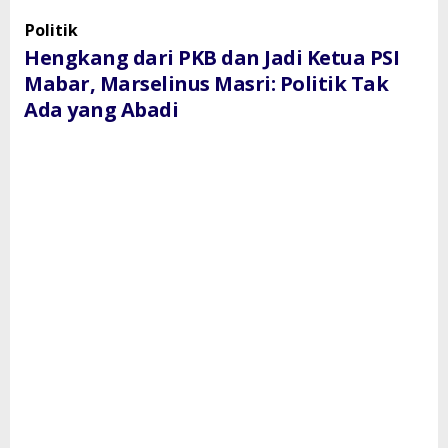
PKB
Politik
dan
Hengkang dari PKB dan Jadi Ketua PSI
Jadi
Ketua
Mabar, Marselinus Masri: Politik Tak
PSI
Ada yang Abadi
Mabar,
Marselinus
Masri:
Politik
Tak
Ada
yang
Abadi