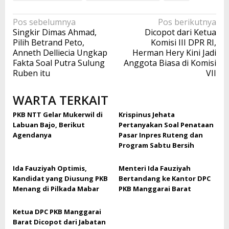
Navigasi
Pos sebelumnya
Pos berikutnya
Singkir Dimas Ahmad,
Dicopot dari Ketua
pos
Pilih Betrand Peto,
Komisi III DPR RI,
Anneth Delliecia Ungkap
Herman Hery Kini Jadi
Fakta Soal Putra Sulung
Anggota Biasa di Komisi
Ruben itu
VII
WARTA TERKAIT
PKB NTT Gelar Mukerwil di
Krispinus Jehata
Labuan Bajo, Berikut
Pertanyakan Soal Penataan
Agendanya
Pasar Inpres Ruteng dan
Program Sabtu Bersih
Ida Fauziyah Optimis,
Menteri Ida Fauziyah
Kandidat yang Diusung PKB
Bertandang ke Kantor DPC
Menang di Pilkada Mabar
PKB Manggarai Barat
Ketua DPC PKB Manggarai
Barat Dicopot dari Jabatan