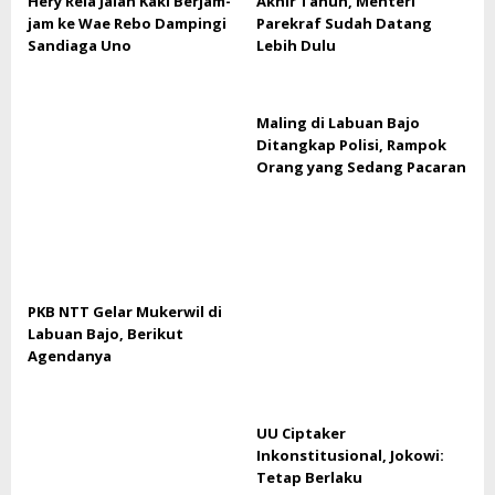
Hery Rela Jalan Kaki Berjam-
Akhir Tahun, Menteri
jam ke Wae Rebo Dampingi
Parekraf Sudah Datang
Sandiaga Uno
Lebih Dulu
Maling di Labuan Bajo
Ditangkap Polisi, Rampok
Orang yang Sedang Pacaran
PKB NTT Gelar Mukerwil di
Labuan Bajo, Berikut
Agendanya
UU Ciptaker
Inkonstitusional, Jokowi:
Tetap Berlaku