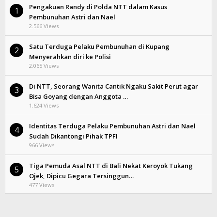
Pengakuan Randy di Polda NTT dalam Kasus
1
Pembunuhan Astri dan Nael
2.566 Views
Satu Terduga Pelaku Pembunuhan di Kupang
2
Menyerahkan diri ke Polisi
2.065 Views
Di NTT, Seorang Wanita Cantik Ngaku Sakit Perut agar
3
Bisa Goyang dengan Anggota …
1.624 Views
Identitas Terduga Pelaku Pembunuhan Astri dan Nael
4
Sudah Dikantongi Pihak TPFI
966 Views
Tiga Pemuda Asal NTT di Bali Nekat Keroyok Tukang
5
Ojek, Dipicu Gegara Tersinggun…
477 Views