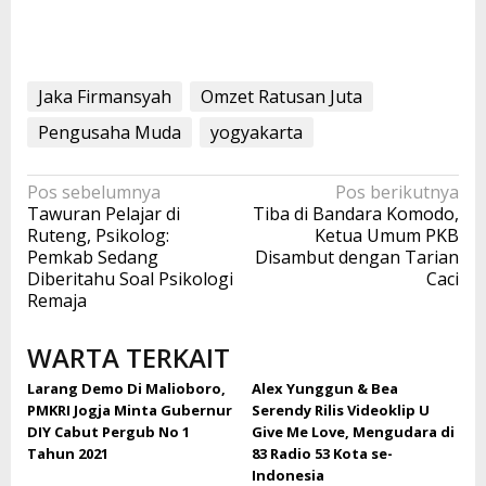
Jaka Firmansyah
Omzet Ratusan Juta
Pengusaha Muda
yogyakarta
Navigasi
Pos sebelumnya
Pos berikutnya
Tawuran Pelajar di
Tiba di Bandara Komodo,
pos
Ruteng, Psikolog:
Ketua Umum PKB
Pemkab Sedang
Disambut dengan Tarian
Diberitahu Soal Psikologi
Caci
Remaja
WARTA TERKAIT
Larang Demo Di Malioboro,
Alex Yunggun & Bea
PMKRI Jogja Minta Gubernur
Serendy Rilis Videoklip U
DIY Cabut Pergub No 1
Give Me Love, Mengudara di
Tahun 2021
83 Radio 53 Kota se-
Indonesia