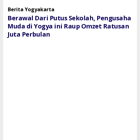
Putus
Berita Yogyakarta
Sekolah,
Berawal Dari Putus Sekolah, Pengusaha
Pengusaha
Muda
Muda di Yogya ini Raup Omzet Ratusan
di
Juta Perbulan
Yogya
ini
Raup
Omzet
Ratusan
Juta
Perbulan