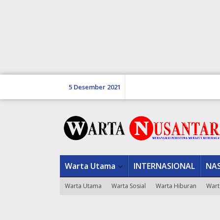
Lewati
5 Desember 2021
ke
konten
Warta Utama
INTERNASIONAL
NA
Warta Utama
Warta Sosial
Warta Hiburan
Wart