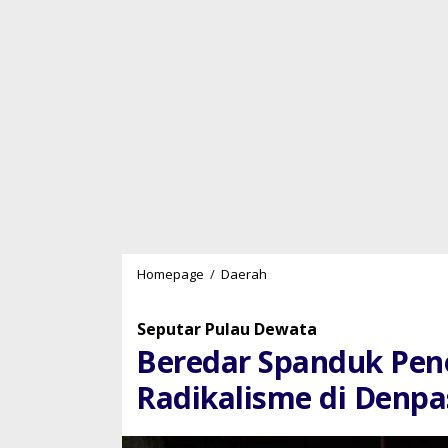
Beredar
Homepage
/
Daerah
Spanduk
Penolakan
Seputar Pulau Dewata
Keras
Beredar Spanduk Pen
Terhadap
Radikalisme
Radikalisme di Denpa
di
Denpasar